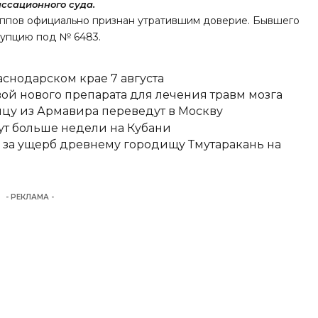
ссационного суда.
иппов официально
признан
утратившим доверие. Бывшего
рупцию под № 6483.
снодарском крае 7 августа
вой нового препарата для лечения травм мозга
цу из Армавира переведут в Москву
ут больше недели на Кубани
д за ущерб древнему городищу Тмутаракань на
- РЕКЛАМА -