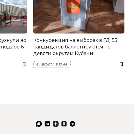
рухнули во
Конкуренция на выборах в ГД: 55
снодаре 6
кандидатов баллотируются по
девяти округам Кубани
6 АВГУСТА В 17:48