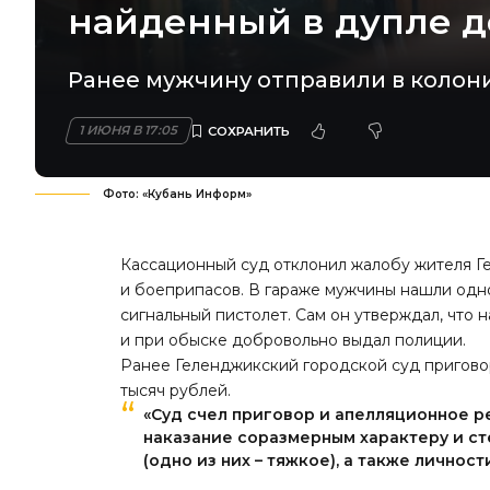
найденный в дупле д
Ранее мужчину отправили в колони
1 ИЮНЯ В 17:05
Фото: «Кубань Информ»
Кассационный суд отклонил жалобу жителя Г
и боеприпасов. В гараже мужчины нашли одно
сигнальный пистолет. Сам он утверждал, что н
и при обыске добровольно выдал полиции.
Ранее Геленджикский городской суд приговор
тысяч рублей.
«Суд счел приговор и апелляционное р
наказание соразмерным характеру и с
(одно из них – тяжкое), а также личнос