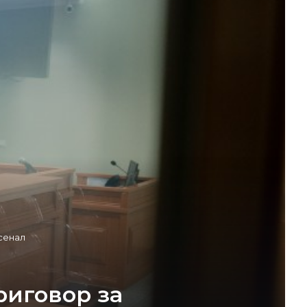
сенал
риговор за