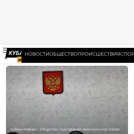
НОВОСТИ
ОБЩЕСТВО
ПРОИСШЕСТВИЯ
СПОР
Кубань Информ
/
Общество
/
Суд признал законным снос построек на землях бывшей базы отдыха в Абрау-Дюрсо