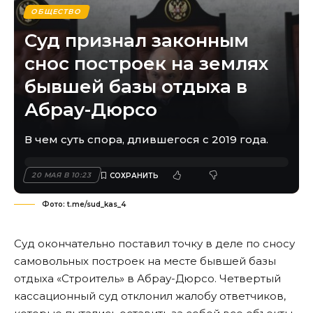
ОБЩЕСТВО
Суд признал законным
снос построек на землях
бывшей базы отдыха в
Абрау-Дюрсо
В чем суть спора, длившегося с 2019 года.
20 МАЯ В 10:23
Фото: t.me/sud_kas_4
Суд окончательно поставил точку в деле по сносу
самовольных построек на месте бывшей базы
отдыха «Строитель» в Абрау-Дюрсо. Четвертый
кассационный суд отклонил жалобу ответчиков,