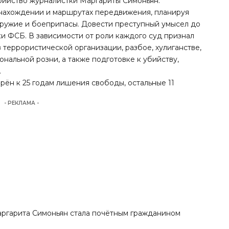
бийство журналистки Маргариты Симоньян.
нахождении и маршрутах передвижения, планируя
оружие и боеприпасы. Довести преступный умысел до
ки ФСБ. В зависимости от роли каждого суд признал
 террористической организации, разбое, хулиганстве,
нальной розни, а также подготовке к убийству,
.
ён к 25 годам лишения свободы, остальные 11
- РЕКЛАМА -
аргарита Симоньян
стала
почётным гражданином