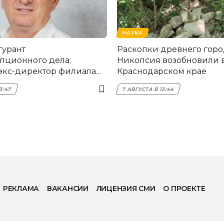
НАУКА
гурант
Раскопки древнего горо
пционного дела:
Никопсия возобновили 
экс-директор филиала
Краснодарском крае
мска
3:47
7 АВГУСТА В 13:44
РЕКЛАМА
ВАКАНСИИ
ЛИЦЕНЗИЯ СМИ
О ПРОЕКТЕ