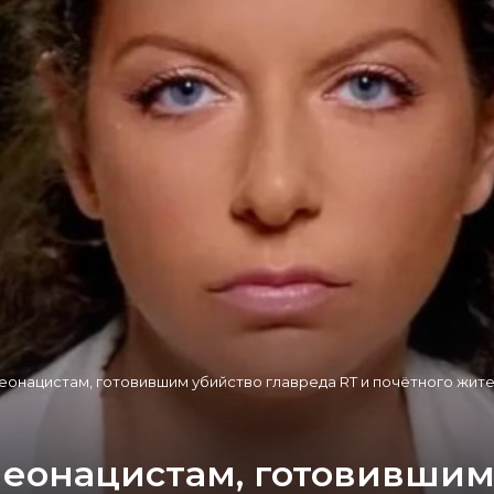
еонацистам, готовившим убийство главреда RT и почётного жит
неонацистам, готовившим