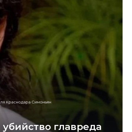
еля Краснодара Симоньян
 убийство главреда