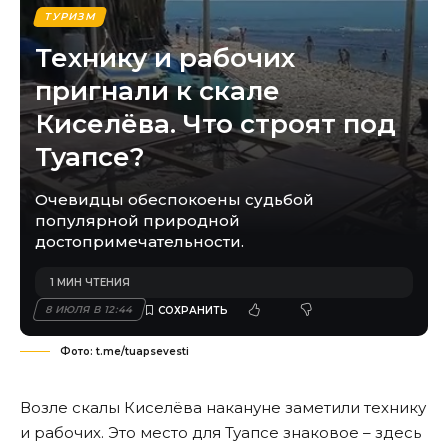
ТУРИЗМ
Технику и рабочих
пригнали к скале
Киселёва. Что строят под
Туапсе?
Очевидцы обеспокоены судьбой
популярной природной
достопримечательности.
1 МИН ЧТЕНИЯ
8 ИЮЛЯ В 12:44
Фото: t.me/tuapsevesti
Возле скалы Киселёва накануне заметили технику
и рабочих. Это место для Туапсе знаковое – здесь