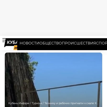
НОВОСТИ
ОБЩЕСТВО
ПРОИСШЕСТВИЯ
СПОР
Кубань Информ
/
Туризм
/
Технику и рабочих пригнали к скале Киселёва. Что строят под Туапсе?