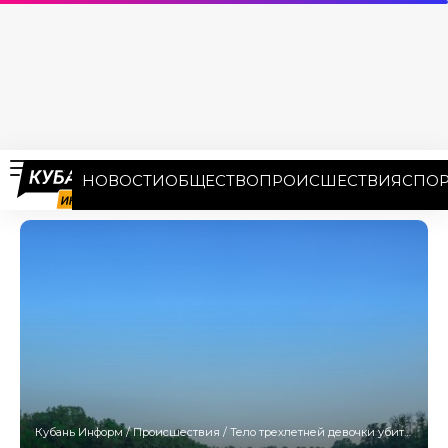
НОВОСТИ
ОБЩЕСТВО
ПРОИСШЕСТВИЯ
СПОР
Кубань Информ
/
Происшествия
/
Тело трехлетней девочки убитой отцом обнаружили в реке на Кубани