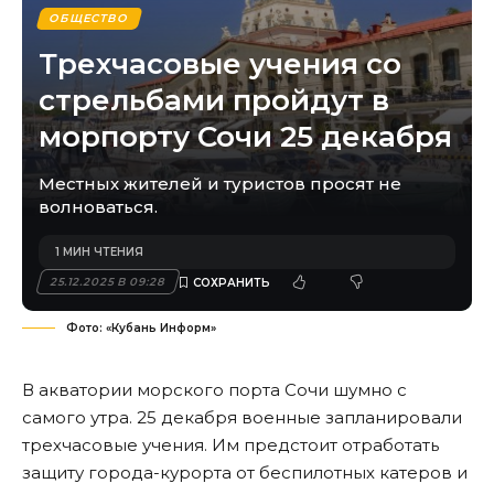
ОБЩЕСТВО
Трехчасовые учения со
стрельбами пройдут в
морпорту Сочи 25 декабря
Местных жителей и туристов просят не
волноваться.
1 МИН ЧТЕНИЯ
25.12.2025 В 09:28
Фото: «Кубань Информ»
В акватории морского порта Сочи шумно с
самого утра. 25 декабря военные запланировали
трехчасовые учения. Им предстоит отработать
защиту города-курорта от беспилотных катеров и