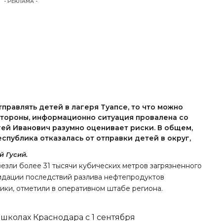
- РЕКЛАМА -
тправлять детей в лагеря Туапсе, то что можно
 стороны, информационно ситуация провалена со
гей Иванович разумно оценивает риски. В общем,
спублика отказалась от отправки детей в округ,
й Гусий.
везли более 31 тысячи кубических метров загрязненного
видации последствий разлива нефтепродуктов
ники, отметили в оперативном штабе региона.
школах Краснодара с 1 сентября