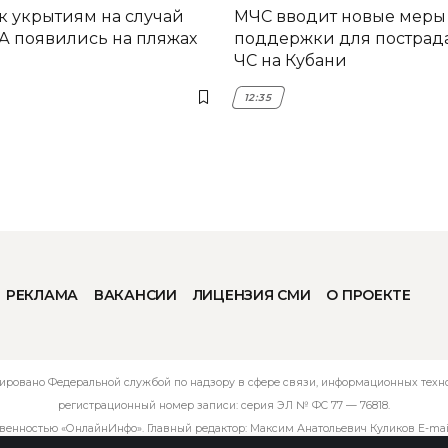
 к укрытиям на случай
МЧС вводит новые меры
А появились на пляжах
поддержки для пострад
ЧС на Кубани
12:35
РЕКЛАМА
ВАКАНСИИ
ЛИЦЕНЗИЯ СМИ
О ПРОЕКТЕ
ировано Федеральной службой по надзору в сфере связи, информационных технол
регистрационный номер записи: серия ЭЛ № ФС 77 — 76818.
твенностью «ОнлайнИнфо». Главный редактор: Максим Анатольевич Куликов E-mai