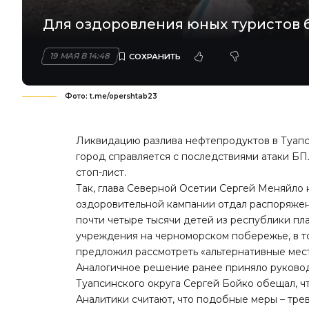
Для оздоровления юных туристов б
19 МАЯ В 14:48
Фото: t.me/opershtab23
Ликвидацию разлива нефтепродуктов в Туапс
город справляется с последствиями атаки БП
стоп-лист.
Так, глава Северной Осетии Сергей Меняйло
оздоровительной кампании отдал распоряжени
почти четыре тысячи детей из республики пл
учреждения на черноморском побережье, в то
предложил рассмотреть «альтернативные мест
Аналогичное решение ранее приняло руководс
Туапсинского округа Сергей Бойко обещал, ч
Аналитики считают, что подобные меры – тре