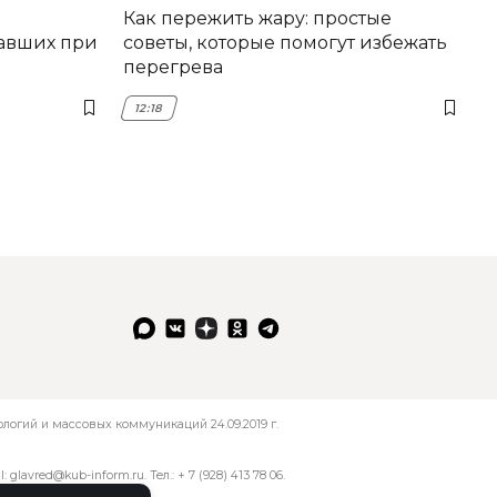
Как пережить жару: простые
авших при
советы, которые помогут избежать
перегрева
12:18
огий и массовых коммуникаций 24.09.2019 г.
l:
glavred@kub-inform.ru
. Тел.:
+ 7 (928) 413 78 06
.