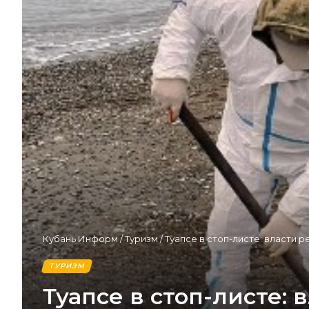
Кубань Информ
/
Туризм
/
Туапсе в стоп-листе: власти р
ТУРИЗМ
Туапсе в стоп-листе: