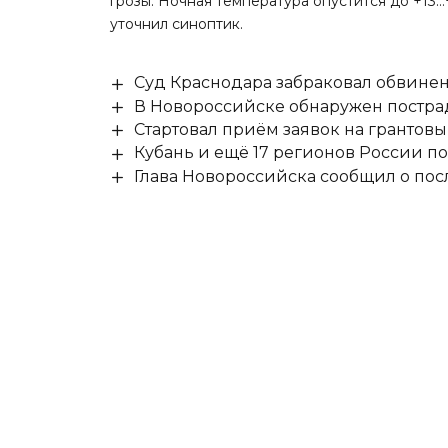
грозы. Ночная температура опустится до +13…
уточнил
синоптик.
Суд Краснодара забраковал обвине
В Новороссийске обнаружен постр
Стартовал приём заявок на гранто
Кубань и ещё 17 регионов России п
Глава Новороссийска сообщил о по