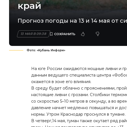
край
Прогноз погоды на 13 и 14 мая от с
13 МАЯ В 09:38
Фото: «Кубань Информ»
На юге России ожидаются мощные ливни и гр
данным ведущего специалиста центра «Фобос»
окажется в зоне его влияния.
В среду будет облачно с прояснениями, про
настоящие ливни с грозами. Столбики термоме
со скоростью 5–10 метров в секунду, а во вр
давление начнет медленно повышаться и дост
нормы. Утром Краснодар проснулся в тумане.
В четверг,14 мая, туман также окутает ряд р