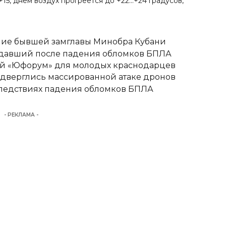
+15, днем воздух прогреется до +22…+24 градусов,
ние бывшей замглавы Минобра Кубани
адавший после падения обломков БПЛА
вый «Юфорум» для молодых краснодарцев
одверглись массированной атаке дронов
следствиях падения обломков БПЛА
- РЕКЛАМА -