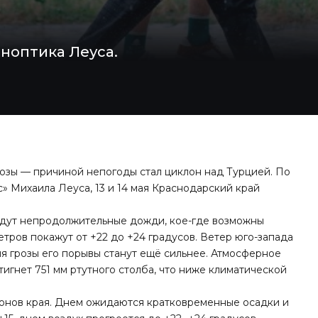
иноптика Леуса.
озы — причиной непогоды стал циклон над Турцией. По
 Михаила Леуса, 13 и 14 мая Краснодарский край
йдут непродолжительные дожди, кое-где возможны
тров покажут от +22 до +24 градусов. Ветер юго-запада
емя грозы его порывы станут ещё сильнее. Атмосферное
игнет 751 мм ртутного столба, что ниже климатической
айонов края. Днем ожидаются кратковременные осадки и