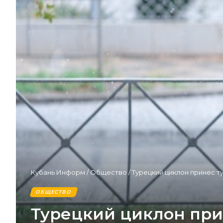
Кубань Информ
/
Общество
/
Турецкий циклон принес т
ОБЩЕСТВО
Турецкий циклон при