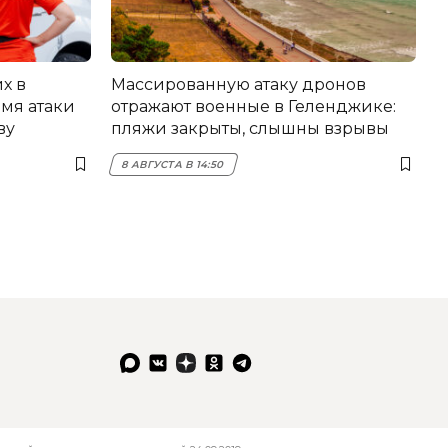
х в
Массированную атаку дронов
мя атаки
отражают военные в Геленджике:
ву
пляжи закрыты, слышны взрывы
8 АВГУСТА В 14:50