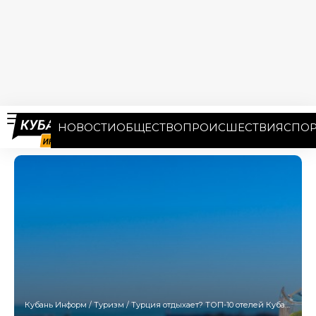
НОВОСТИ
ОБЩЕСТВО
ПРОИСШЕСТВИЯ
СПОР
Кубань Информ
/
Туризм
/
Турция отдыхает? ТОП-10 отелей Кубани, где «всё включено» почти как за границей