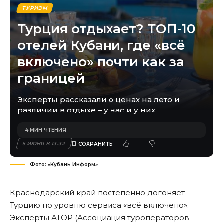
ТУРИЗМ
Турция отдыхает? ТОП-10
отелей Кубани, где «всё
включено» почти как за
границей
Эксперты рассказали о ценах на лето и
различии в отдыхе – у нас и у них.
4 МИН ЧТЕНИЯ
5 ИЮНЯ В 13:32
Фото: «Кубань Информ»
Краснодарский край постепенно догоняет
Турцию по уровню сервиса «всё включено».
Эксперты АТОР (Ассоциация туроператоров