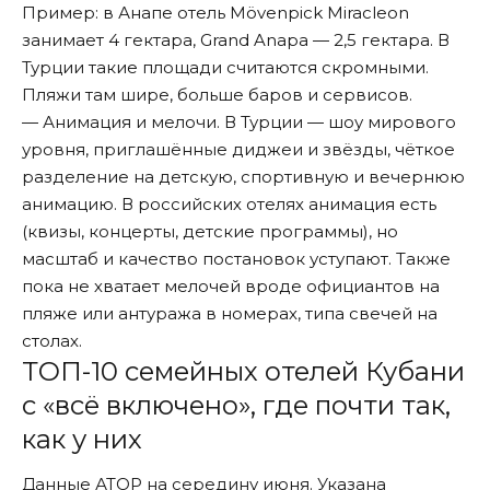
Пример: в Анапе отель Mövenpick Miracleon
занимает 4 гектара, Grand Anapa — 2,5 гектара. В
Турции такие площади считаются скромными.
Пляжи там шире, больше баров и сервисов.
— Анимация и мелочи. В Турции — шоу мирового
уровня, приглашённые диджеи и звёзды, чёткое
разделение на детскую, спортивную и вечернюю
анимацию. В российских отелях анимация есть
(квизы, концерты, детские программы), но
масштаб и качество постановок уступают. Также
пока не хватает мелочей вроде официантов на
пляже или антуража в номерах, типа свечей на
столах.
ТОП-10 семейных отелей Кубани
с «всё включено», где почти так,
как у них
Данные
АТОР
на середину июня. Указана