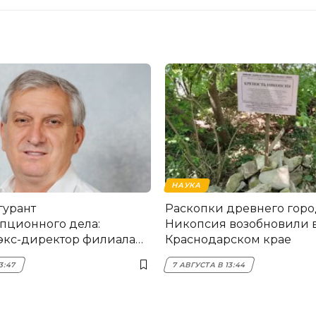
НАУКА
гурант
Раскопки древнего горо
пционного дела:
Никопсия возобновили 
экс-директор филиала
Краснодарском крае
мска
3:47
7 АВГУСТА В 13:44