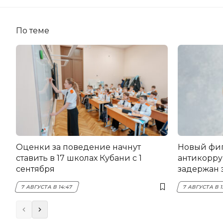
По теме
Оценки за поведение начнут
Новый фи
ставить в 17 школах Кубани с 1
антикорру
сентября
задержан 
НЭСК Кры
7 АВГУСТА В 14:47
7 АВГУСТА В 1