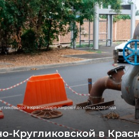
угликовской в Краснодаре закроют до конца 2025 года
но-Кругликовской в Крас