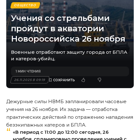
ОБЩЕСТВО
Учения со стрельбами
пройдут в акватории
Новороссийска 26 ноября
Военные отработают защиту города от БПЛА
и катеров-убийц.
1 МИН ЧТЕНИЯ
26.11.2025 В 09:19
Дежурные силы НВМБ запланировали часовые
учения на 26 ноября. Их задача — отработка
практических действий по отражению нападения
безэкипажных катеров и БПЛА.
«В период с 11:00 до 12:00 сегодня, 26
ноября, спланировано проведение учений с