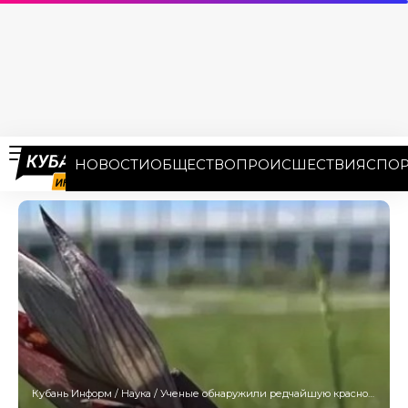
НОВОСТИ
ОБЩЕСТВО
ПРОИСШЕСТВИЯ
СПОР
Кубань Информ
/
Наука
/
Ученые обнаружили редчайшую краснокнижную орхидею в Сочи