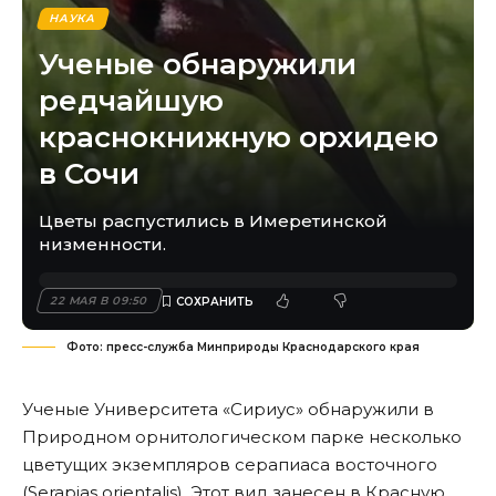
НАУКА
Ученые обнаружили
редчайшую
краснокнижную орхидею
в Сочи
Цветы распустились в Имеретинской
низменности.
22 МАЯ В 09:50
Фото: пресс-служба Минприроды Краснодарского края
Ученые Университета «Сириус» обнаружили в
Природном орнитологическом парке несколько
цветущих экземпляров серапиаса восточного
(Serapias orientalis). Этот вид занесен в Красную