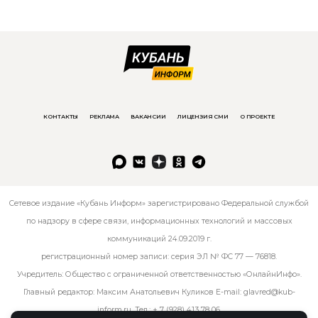
КОНТАКТЫ
РЕКЛАМА
ВАКАНСИИ
ЛИЦЕНЗИЯ СМИ
О ПРОЕКТЕ
Сетевое издание «Кубань Информ» зарегистрировано Федеральной службой
по надзору в сфере связи, информационных технологий и массовых
коммуникаций 24.09.2019 г.
регистрационный номер записи: серия ЭЛ № ФС 77 — 76818.
Учредитель: Общество с ограниченной ответственностью «ОнлайнИнфо».
Главный редактор: Максим Анатольевич Куликов E-mail:
glavred@kub-
inform.ru
. Тел.:
+ 7 (928) 413 78 06
.