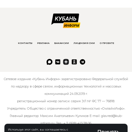
КОНТАКТЫ
РЕКЛАМА
ВАКАНСИИ
ЛИЦЕНЗИЯ СМИ
О ПРОЕКТЕ
Сетевое издание «Кубань Информ» зарегистрировано Федеральной службой
по надзору в сфере связи, информационных технологий и массовых
коммуникаций 24.09.2019 г.
регистрационный номер записи: серия ЭЛ № ФС 77 — 76818.
Учредитель: Общество с ограниченной ответственностью «ОнлайнИнфо».
Главный редактор: Максим Анатольевич Куликов E-mail:
glavred@kub-
inform.ru
. Тел.:
+ 7 (928) 413 78 06
.
Используя этот сайт, вы соглашаетесь с
Принять