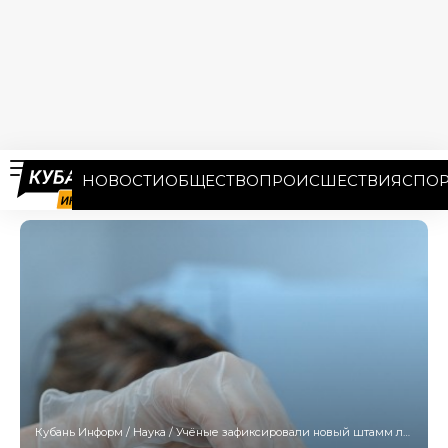
НОВОСТИ
ОБЩЕСТВО
ПРОИСШЕСТВИЯ
СПОР
Кубань Информ
/
Наука
/
Учёные зафиксировали новый штамм лихорадки Западного Нила на Кубани