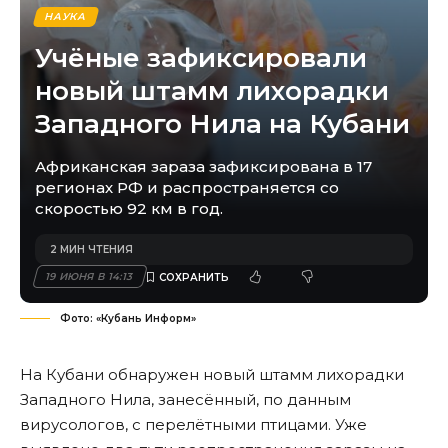
НАУКА
Учёные зафиксировали
новый штамм лихорадки
Западного Нила на Кубани
Африканская зараза зафиксирована в 17
регионах РФ и распространяется со
скоростью 92 км в год.
2 МИН ЧТЕНИЯ
19 ИЮНЯ В 14:13
Фото: «Кубань Информ»
На Кубани обнаружен новый штамм лихорадки
Западного Нила, занесённый, по данным
вирусологов, с перелётными птицами. Уже