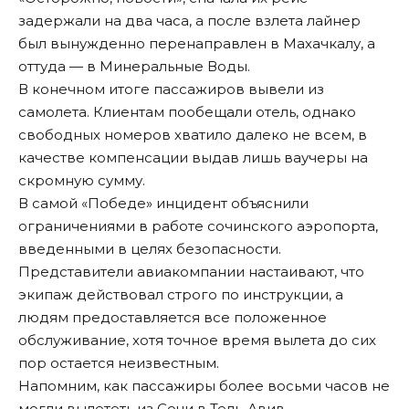
задержали на два часа, а после взлета лайнер
был вынужденно перенаправлен в Махачкалу, а
оттуда — в Минеральные Воды.
В конечном итоге пассажиров вывели из
самолета. Клиентам пообещали отель, однако
свободных номеров хватило далеко не всем, в
качестве компенсации выдав лишь ваучеры на
скромную сумму.
В самой «Победе» инцидент объяснили
ограничениями в работе сочинского аэропорта,
введенными в целях безопасности.
Представители авиакомпании настаивают, что
экипаж действовал строго по инструкции, а
людям предоставляется все положенное
обслуживание, хотя точное время вылета до сих
пор остается неизвестным.
Напомним, как пассажиры более восьми часов
не
могли вылететь
из Сочи в Тель-Авив.