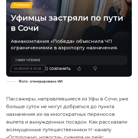
ТУРИЗМ
Уфимцы застряли по пути
в Сочи
Авиакомпания «Победа» объяснила ЧП
ограничениями в аэропорту назначения.
1 МИН ЧТЕНИЯ
15 ИЮНЯ В 16:56
Фото: сгенерировано ИИ
Пассажиры, направлявшиеся из Уфы в Сочи, уже
больше суток не могут добраться до пункта
назначения из-за многократных переносов
вылета и вынужденных посадок. Как рассказали
возмущенные путешественники тг-каналу
«Осторожно, новости», сначала их рейс