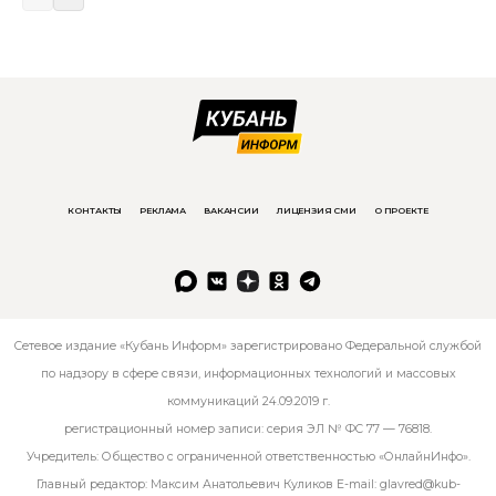
КОНТАКТЫ
РЕКЛАМА
ВАКАНСИИ
ЛИЦЕНЗИЯ СМИ
О ПРОЕКТЕ
Сетевое издание «Кубань Информ» зарегистрировано Федеральной службой
по надзору в сфере связи, информационных технологий и массовых
коммуникаций 24.09.2019 г.
регистрационный номер записи: серия ЭЛ № ФС 77 — 76818.
Учредитель: Общество с ограниченной ответственностью «ОнлайнИнфо».
Главный редактор: Максим Анатольевич Куликов E-mail:
glavred@kub-