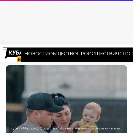
НОВОСТИ
ОБЩЕСТВО
ПРОИСШЕСТВИЯ
СПОР
Кубань Информ
/
Общество
/
Условия «Семейной ипотеки» изменят после выборов