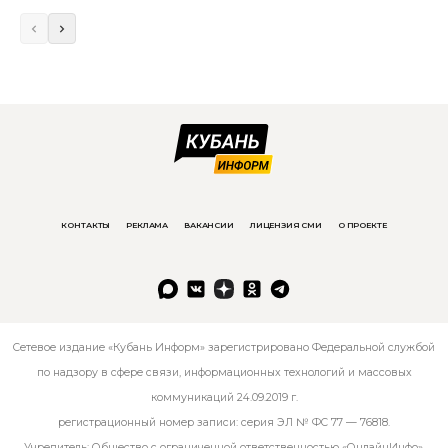
КОНТАКТЫ
РЕКЛАМА
ВАКАНСИИ
ЛИЦЕНЗИЯ СМИ
О ПРОЕКТЕ
Сетевое издание «Кубань Информ» зарегистрировано Федеральной службой
по надзору в сфере связи, информационных технологий и массовых
коммуникаций 24.09.2019 г.
регистрационный номер записи: серия ЭЛ № ФС 77 — 76818.
Учредитель: Общество с ограниченной ответственностью «ОнлайнИнфо».