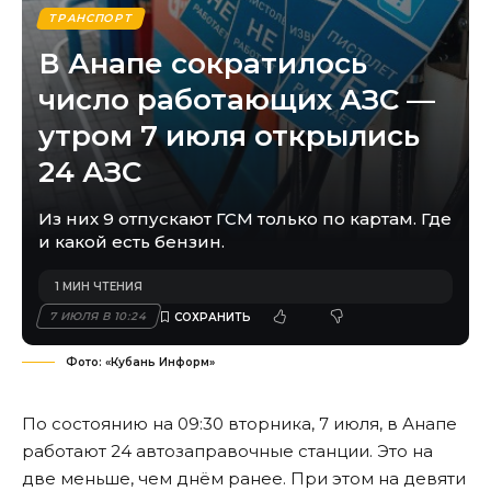
ТРАНСПОРТ
В Анапе сократилось
число работающих АЗС —
утром 7 июля открылись
24 АЗС
Из них 9 отпускают ГСМ только по картам. Где
и какой есть бензин.
1 МИН ЧТЕНИЯ
7 ИЮЛЯ В 10:24
Фото: «Кубань Информ»
По состоянию на 09:30 вторника, 7 июля, в Анапе
работают 24 автозаправочные станции. Это на
две меньше, чем днём ранее. При этом на девяти