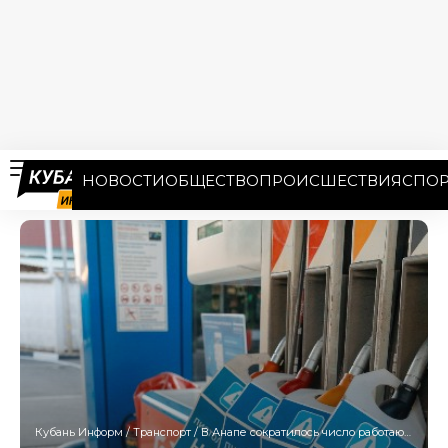
НОВОСТИ
ОБЩЕСТВО
ПРОИСШЕСТВИЯ
СПОР
Кубань Информ
/
Транспорт
/
В Анапе сократилось число работающих АЗС — утром 7 июля открылись 24 АЗС