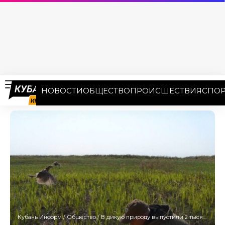
НОВОСТИ
ОБЩЕСТВО
ПРОИСШЕСТВИЯ
СПОР
Кубань Информ
/
Общество
/
В дикую природу выпустили 2 тысячи фазанов на Кубани