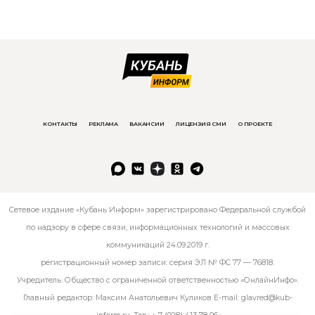
КОНТАКТЫ
РЕКЛАМА
ВАКАНСИИ
ЛИЦЕНЗИЯ СМИ
О ПРОЕКТЕ
Сетевое издание «Кубань Информ» зарегистрировано Федеральной службой
по надзору в сфере связи, информационных технологий и массовых
коммуникаций 24.09.2019 г.
регистрационный номер записи: серия ЭЛ № ФС 77 — 76818.
Учредитель: Общество с ограниченной ответственностью «ОнлайнИнфо».
Главный редактор: Максим Анатольевич Куликов E-mail:
glavred@kub-