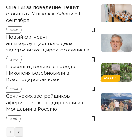
Оценки за поведение начнут
ставить в 17 школах Кубани с 1
сентября
14:47
Новый фигурант
антикоррупционного дела:
задержан экс-директор филиала
НЭСК Крымска
13:47
Раскопки древнего города
Никопсия возобновили в
Краснодарском крае
НАУКА
13:44
Сочинских застройщиков-
аферистов экстрадировали из
Молдавии в Россию
13:16