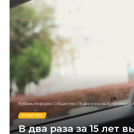
Кубань Информ
/
Общество
/
В два раза за 15 лет выро
ОБЩЕСТВО
В два раза за 15 лет 