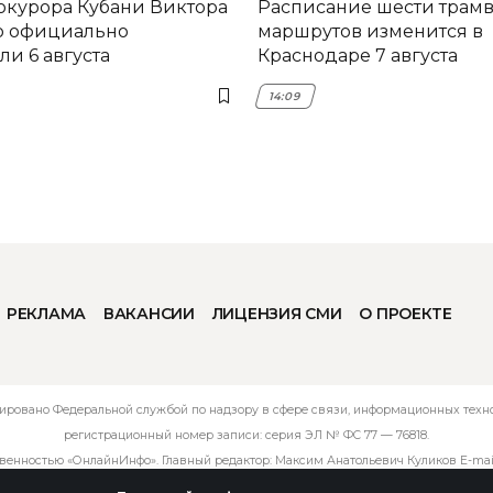
окурора Кубани Виктора
Расписание шести трам
о официально
маршрутов изменится в
и 6 августа
Краснодаре 7 августа
14:09
РЕКЛАМА
ВАКАНСИИ
ЛИЦЕНЗИЯ СМИ
О ПРОЕКТЕ
ировано Федеральной службой по надзору в сфере связи, информационных технол
регистрационный номер записи: серия ЭЛ № ФС 77 — 76818.
твенностью «ОнлайнИнфо». Главный редактор: Максим Анатольевич Куликов E-mai