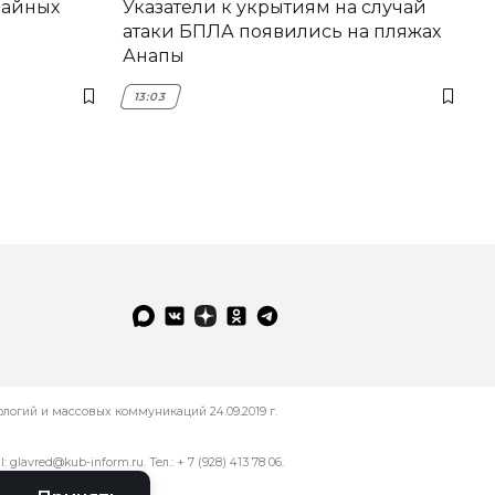
вайных
Указатели к укрытиям на случай
атаки БПЛА появились на пляжах
Анапы
13:03
огий и массовых коммуникаций 24.09.2019 г.
l:
glavred@kub-inform.ru
. Тел.:
+ 7 (928) 413 78 06
.