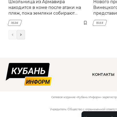
Школьница из Армавира
Нового пр
находится в коме после атаки на
Винецког
пляж, пока земляки собирают
представил
помощь
15:26
15:03
КОНТАКТЫ
Сетевое издание «Кубань Информ» зарегистр
Учредитель: Общество с ограниченной ответс