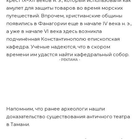
крест IX–XII веков н. э., который использовали как
амулет для защиты товаров во время морских
путешествий. Впрочем, христианские общины
появились в Фанагории еще в начале IV века н. э.,
а уже в начале VI века здесь возникла
подчинённая Константинополю епископская
кафедра. Учёные надеются, что в скором
времени им удастся найти кафедральный собор.
- РЕКЛАМА -
Напомним, что ранее археологи нашли
доказательство существования
античного театра
в Тамани
.