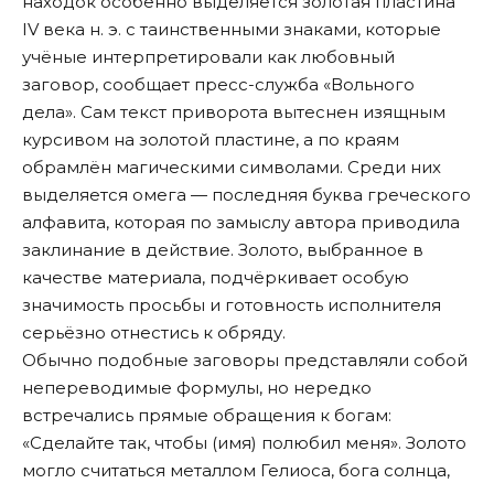
находок особенно выделяется золотая пластина
IV века н. э. с таинственными знаками, которые
учёные интерпретировали как любовный
заговор, сообщает пресс-служба «Вольного
дела». Сам текст приворота вытеснен изящным
курсивом на золотой пластине, а по краям
обрамлён магическими символами. Среди них
выделяется омега — последняя буква греческого
алфавита, которая по замыслу автора приводила
заклинание в действие. Золото, выбранное в
качестве материала, подчёркивает особую
значимость просьбы и готовность исполнителя
серьёзно отнестись к обряду.
Обычно подобные заговоры представляли собой
непереводимые формулы, но нередко
встречались прямые обращения к богам:
«Сделайте так, чтобы (имя) полюбил меня». Золото
могло считаться металлом Гелиоса, бога солнца,