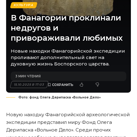
КУЛЬТУРА
В Фанагории проклинали
недругов и
привораживали любимых
Новые находки Фанагорийской экспедиции
проливают дополнительный свет на
духовную жизнь Боспорского царства.
3 МИН ЧТЕНИЯ
15.10.2025 В 17:03
Фото: фонд Олега Дерипаска «Вольное Дело»
Новую находку Фанагорийской археологической
экспедиции представил миру Фонд Олега
Дерипаска «Вольное Дело». Среди прочих