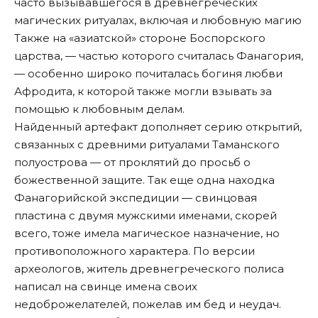
часто вызывавшегося в древнегреческих
магических ритуалах, включая и любовную магию
Также на «азиатской» стороне Боспорского
царства, — частью которого считалась Фанагория,
— особенно широко почиталась богиня любви
Афродита, к которой также могли взывать за
помощью к любовным делам.
Найденный артефакт дополняет серию открытий,
связанных с древними ритуалами Таманского
полуострова — от проклятий до просьб о
божественной защите. Так еще одна находка
Фанагорийской экспедиции — свинцовая
пластина с двумя мужскими именами, скорей
всего, тоже имела магическое назначение, но
противоположного характера. По версии
археологов, житель древнегреческого полиса
написал на свинце имена своих
недоброжелателей, пожелав им бед и неудач.