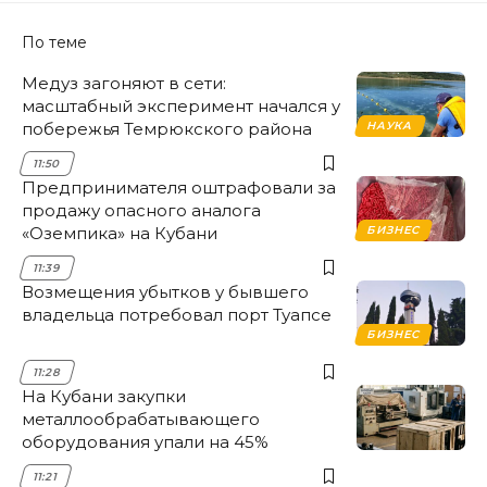
По теме
Медуз загоняют в сети:
масштабный эксперимент начался у
побережья Темрюкского района
НАУКА
11:50
Предпринимателя оштрафовали за
продажу опасного аналога
«Оземпика» на Кубани
БИЗНЕС
11:39
Возмещения убытков у бывшего
владельца потребовал порт Туапсе
БИЗНЕС
11:28
На Кубани закупки
металлообрабатывающего
оборудования упали на 45%
11:21