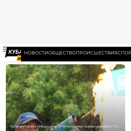
НОВОСТИ
ОБЩЕСТВО
ПРОИСШЕСТВИЯ
СПОР
Кубань Информ
/
Медицина
/
В Геленджике газифицировали 7 медучреждений