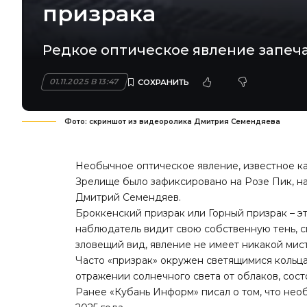
призрака
Редкое оптическое явление запеча
01.11.2025 В 13:47
Фото: скриншот из видеоролика Дмитрия Семендяева
Необычное оптическое явление, известное ка
Зрелище было зафиксировано на Розе Пик, на
Дмитрий Семендяев.
Броккенский призрак или Горный призрак – э
наблюдатель видит свою собственную тень, с
зловещий вид, явление не имеет никакой мис
Часто «призрак» окружен светящимися кольцам
отражении солнечного света от облаков, сост
Ранее «Кубань Информ» писал о том, что
нео