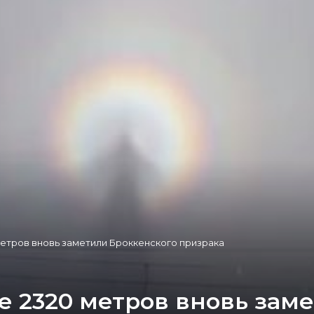
метров вновь заметили Броккенского призрака
те 2320 метров вновь зам