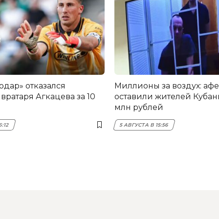
одар» отказался
Миллионы за воздух: аф
вратаря Агкацева за 10
оставили жителей Кубани
млн рублей
6:12
5 АВГУСТА В 15:56