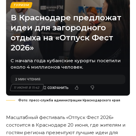
ТУРИЗМ
В Краснодаре предложат
идеи для загородного
отдыха на «Отпуск Фест
2026»
С начала года кубанские курорты посетили
около 4 миллионов человек.
2 МИН ЧТЕНИЯ
11 ИЮНЯ В 11:42
Фото: пресс-служба администрации Краснодарского края
Масштабный фестиваль «Отпуск Фест 2026»
состоится в Краснодаре 20 июня, где жителям и
гостям региона презентуют лучшие идеи для