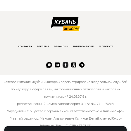
КОНТАКТЫ
РЕКЛАМА
ВАКАНСИИ
ЛИЦЕНЗИЯ СМИ
О ПРОЕКТЕ
Сетевое издание «Кубань Информ» зарегистрировано Федеральной службой
по надзору в сфере связи, информационных технологий и массовых
коммуникаций 24.09.2019 г.
регистрационный номер записи: серия ЭЛ № ФС 77 — 76818.
Учредитель: Общество с ограниченной ответственностью «ОнлайнИнфо».
Главный редактор: Максим Анатольевич Куликов E-mail:
glavred@kub-
inform.ru
. Тел.:
+ 7 (928) 413 78 06
.