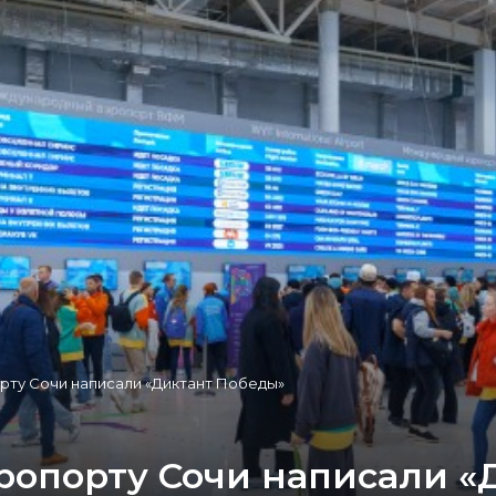
ту Сочи написали «Диктант Победы»
опорту Сочи написали «