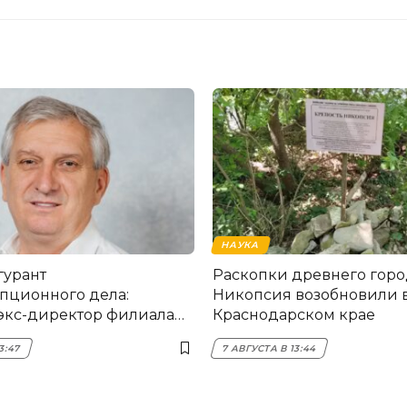
НАУКА
гурант
Раскопки древнего горо
пционного дела:
Никопсия возобновили 
экс-директор филиала
Краснодарском крае
мска
3:47
7 АВГУСТА В 13:44