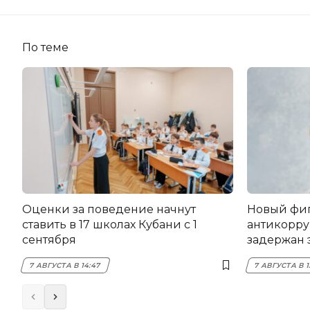
По теме
Оценки за поведение начнут
Новый фи
ставить в 17 школах Кубани с 1
антикорру
сентября
задержан 
НЭСК Кры
7 АВГУСТА В 14:47
7 АВГУСТА В 1