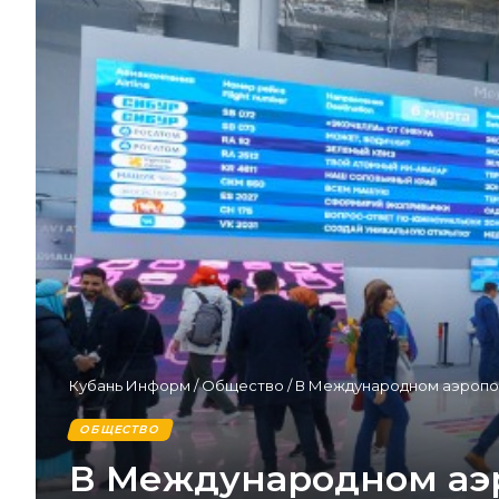
Кубань Информ
/
Общество
/
В Международном аэропор
ОБЩЕСТВО
В Международном аэр