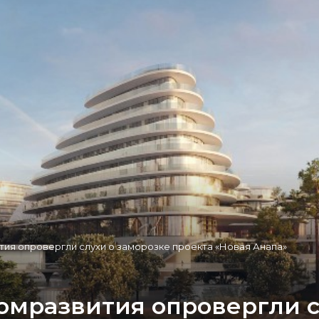
ия опровергли слухи о заморозке проекта «Новая Анапа»
омразвития опровергли с