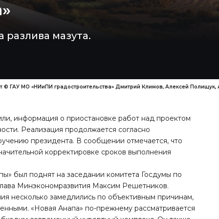
а»
 разлива мазута.
т © ГАУ МО «НИиПИ градостроительства» Дмитрий Климов, Алексей Полищук, 
ли, информация о приостановке работ над проектом
ности.
Реализация продолжается согласно
ручению президента. В сообщении отмечается, что
значительной корректировке сроков выполнения
пы» был поднят на заседании комитета Госдумы по
 глава Минэкономразвития Максим Решетников.
ния несколько замедлились по объективным причинам,
менными. «Новая Анапа» по-прежнему рассматривается