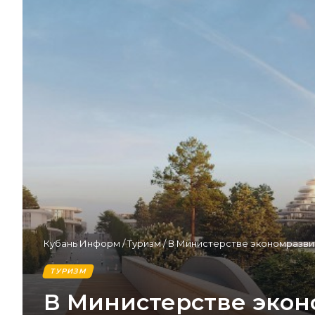
Кубань Информ
/
Туризм
/
В Министерстве экономразвит
ТУРИЗМ
В Министерстве экон