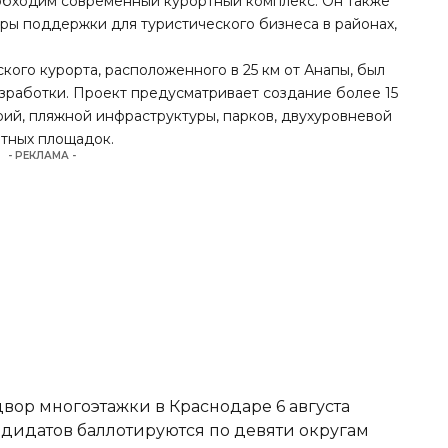
еобходим современный курортный комплекс. Он также
еры поддержки для туристического бизнеса в районах,
ского курорта, расположенного в 25 км от Анапы, был
азработки. Проект предусматривает создание более 15
рий, пляжной инфраструктуры, парков, двухуровневой
ртных площадок.
- РЕКЛАМА -
вор многоэтажки в Краснодаре 6 августа
ндидатов баллотируются по девяти округам