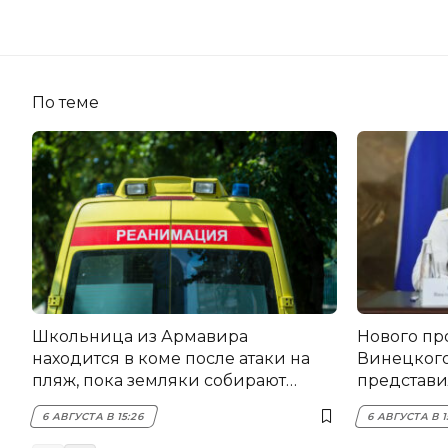
По теме
Школьница из Армавира
Нового пр
находится в коме после атаки на
Винецког
пляж, пока земляки собирают
представил
помощь
6 АВГУСТА В 15:26
6 АВГУСТА В 1