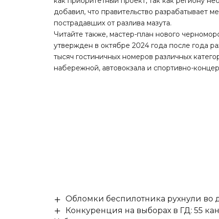
как приоритетный проект, так как региону н
добавил, что правительство разрабатывает м
пострадавших от разлива мазута.
Читайте также
, мастер-план нового черномор
утвержден в октябре 2024 года после года р
тысяч гостиничных номеров различных катего
набережной, автовокзала и спортивно-конце
Обломки беспилотника рухнули во д
Конкуренция на выборах в ГД: 55 ка