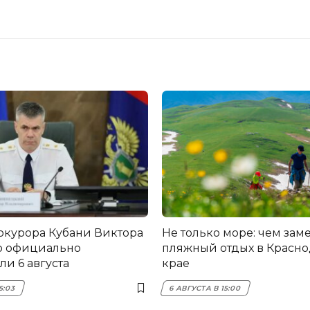
окурора Кубани Виктора
Не только море: чем зам
о официально
пляжный отдых в Красн
и 6 августа
крае
5:03
6 АВГУСТА В 15:00