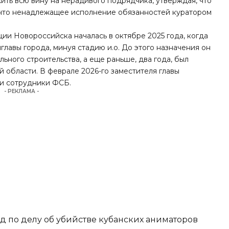
ить всю вину на нерадивого подрядчика, утверждая, что
, что ненадлежащее исполнение обязанностей куратором
ии Новороссийска началась в октябре 2025 года, когда
лавы города, минуя стадию и.о. До этого назначения он
ьного строительства, а еще раньше, два года, был
 области. В феврале 2026-го заместителя главы
и
сотрудники ФСБ.
- РЕКЛАМА -
д по делу об убийстве кубанских аниматоров