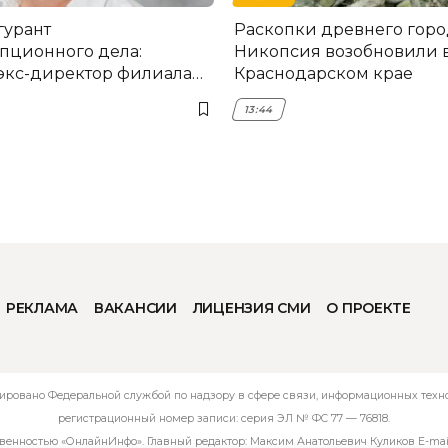
гурант
Раскопки древнего горо
пционного дела:
Никопсия возобновили 
экс-директор филиала
Краснодарском крае
мска
13:44
РЕКЛАМА
ВАКАНСИИ
ЛИЦЕНЗИЯ СМИ
О ПРОЕКТЕ
ировано Федеральной службой по надзору в сфере связи, информационных технол
регистрационный номер записи: серия ЭЛ № ФС 77 — 76818.
твенностью «ОнлайнИнфо». Главный редактор: Максим Анатольевич Куликов E-mai