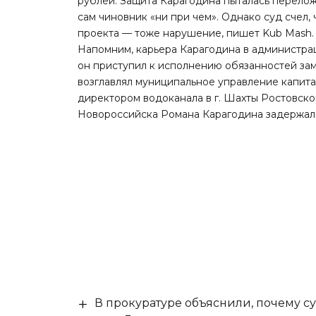
рублей. Защита Карагодина пыталась перелож
сам чиновник «ни при чем». Однако суд счел
проекта — тоже нарушение, пишет
Kub Mash
.
Напомним, карьера Карагодина в администрац
он приступил к исполнению обязанностей замг
возглавлял муниципальное управление капитал
директором водоканала в г. Шахты Ростовской
Новороссийска Романа Карагодина
задержал
В прокуратуре объяснили, почему су