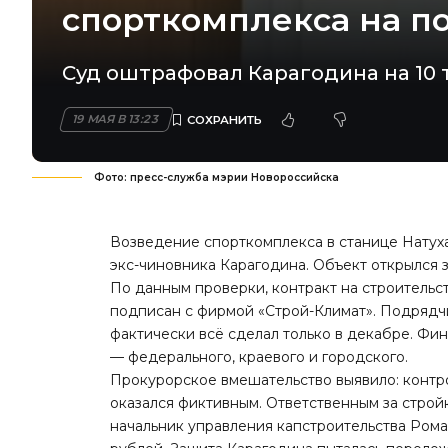
спорткомплекса на п
Суд оштрафовал Карагодина на 10 т
19 МАЯ В 13:23
Фото: пресс-служба мэрии Новороссийска
Возведение спорткомплекса в станице Нату
экс-чиновника Карагодина. Объект открылся 
По данным проверки, контракт на строительс
подписан с фирмой «Строй-Климат». Подрядчи
фактически всё сделал только в декабре. Фи
— федерального, краевого и городского.
Прокурорское вмешательство выявило: контр
оказался фиктивным. Ответственным за стройк
начальник управления капстроительства Роман