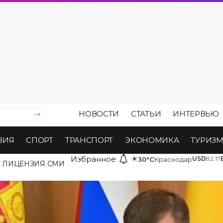
НОВОСТИ
СТАТЬИ
ИНТЕРВЬЮ
ВИЯ
СПОРТ
ТРАНСПОРТ
ЭКОНОМИКА
ТУРИЗ
Избранное
☀
USD
82.17
30°C
Краснодар
ЛИЦЕНЗИЯ СМИ