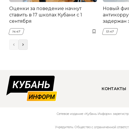
Оценки за поведение начнут
Новый фи
ставить в 17 школах Кубани с 1
антикорру
сентября
задержан 
НЭСК Кры
14:47
13:47
КОНТАКТЫ
Сетевое издание «Кубань Информ» зарегистр
Учредитель: Общество с ограниченной ответс