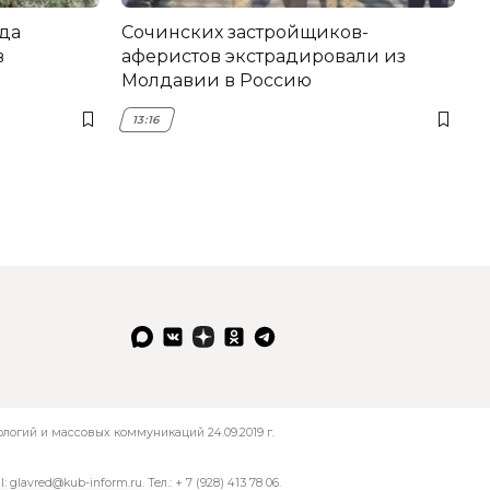
да
Сочинских застройщиков-
в
аферистов экстрадировали из
Молдавии в Россию
13:16
огий и массовых коммуникаций 24.09.2019 г.
l:
glavred@kub-inform.ru
. Тел.:
+ 7 (928) 413 78 06
.