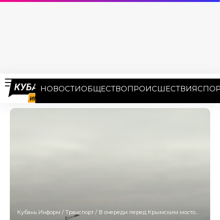
НОВОСТИ
ОБЩЕСТВО
ПРОИСШЕСТВИЯ
СПОР
Кубань Информ
/
Транспорт
/
В очереди перед Крымским мостом в сторону Кубани скопилось более 1500 автомобилей