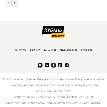
КОНТАКТЫ
РЕКЛАМА
ВАКАНСИИ
ЛИЦЕНЗИЯ СМИ
О ПРОЕКТЕ
Сетевое издание «Кубань Информ» зарегистрировано Федеральной службой
по надзору в сфере связи, информационных технологий и массовых
коммуникаций 24.09.2019 г.
регистрационный номер записи: серия ЭЛ № ФС 77 — 76818.
Учредитель: Общество с ограниченной ответственностью «ОнлайнИнфо».