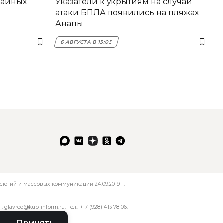
вайных
Указатели к укрытиям на случай
атаки БПЛА появились на пляжах
Анапы
6 АВГУСТА В 13:03
огий и массовых коммуникаций 24.09.2019 г.
l:
glavred@kub-inform.ru
. Тел.:
+ 7 (928) 413 78 06
.
Принять