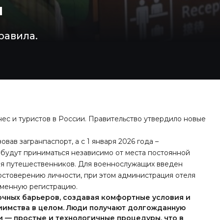
м
равила.
ес и туристов в России. Правительство утвердило новые
вав загранпаспорт, а с 1 января 2026 года –
 будут приниматься независимо от места постоянной
для путешественников. Для военнослужащих введен
достоверению личности, при этом администрация отеля
еменную регистрацию.
очных барьеров, создавая комфортные условия и
риимства в целом. Люди получают долгожданную
и — простые и технологичные процедуры, что в