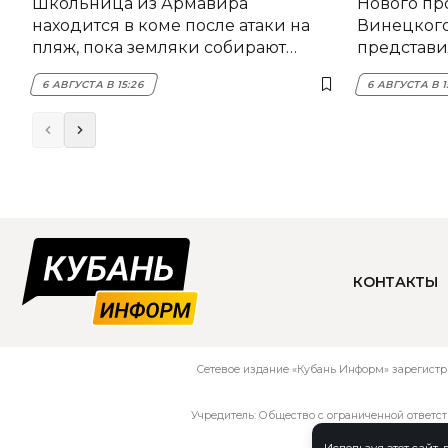
Школьница из Армавира
Нового пр
находится в коме после атаки на
Винецког
пляж, пока земляки собирают
представил
помощь
6 АВГУСТА В 15:26
6 АВГУСТА В 1
КОНТАКТЫ
Сетевое издание «Кубань Информ» зарегистр
Учредитель: Общество с ограниченной ответс
Используя этот сайт,