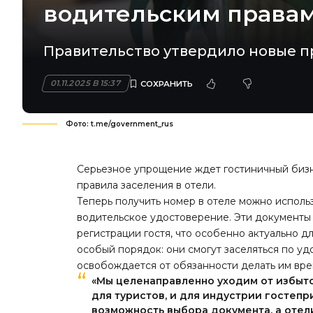
водительским права
Правительство утвердило новые п
01.11.2025 В 15:37
Фото: t.me/government_rus
Серьезное упрощение ждет гостиничный бизн
правила заселения в отели.
Теперь получить номер в отеле можно использо
водительское удостоверение. Эти документы
регистрации гостя, что особенно актуально 
особый порядок: они смогут заселяться по у
освобождается от обязанности делать им вр
«Мы целенаправленно уходим от избыт
для туристов, и для индустрии гостеп
возможность выбора документа, а отел