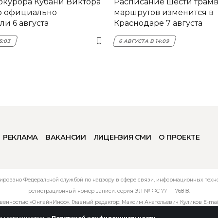
окурора Кубани Виктора
Расписание шести трам
о официально
маршрутов изменится в
и 6 августа
Краснодаре 7 августа
5:03
6 АВГУСТА В 14:09
РЕКЛАМА
ВАКАНСИИ
ЛИЦЕНЗИЯ СМИ
О ПРОЕКТЕ
ировано Федеральной службой по надзору в сфере связи, информационных технол
регистрационный номер записи: серия ЭЛ № ФС 77 — 76818.
твенностью «ОнлайнИнфо». Главный редактор: Максим Анатольевич Куликов E-mai
 вы соглашаетесь с
Политикой конфиденциальности
.