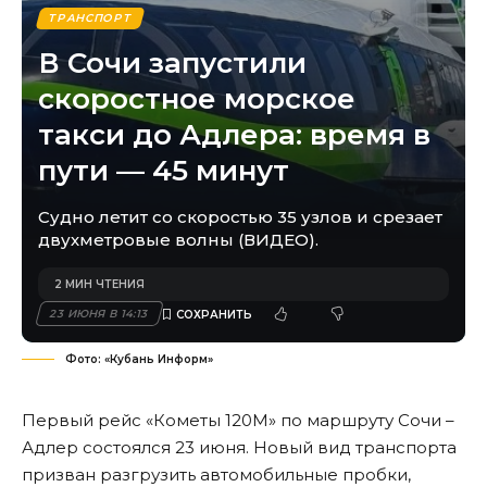
ТРАНСПОРТ
В Сочи запустили
скоростное морское
такси до Адлера: время в
пути — 45 минут
Судно летит со скоростью 35 узлов и срезает
двухметровые волны (ВИДЕО).
2 МИН ЧТЕНИЯ
23 ИЮНЯ В 14:13
Фото: «Кубань Информ»
Первый рейс «Кометы 120М» по маршруту Сочи –
Адлер состоялся 23 июня. Новый вид транспорта
призван разгрузить автомобильные пробки,