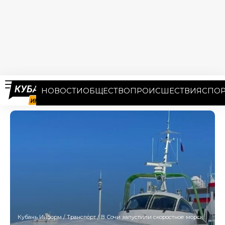
НОВОСТИ
ОБЩЕСТВО
ПРОИСШЕСТВИЯ
СПОР
Кубань Информ
/
Транспорт
/
В Сочи запустили скоростное морское такси до Адлера: время в пути — 45 минут