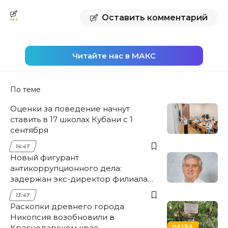
Оставить комментарий
Читайте нас в МАКС
По теме
Оценки за поведение начнут
ставить в 17 школах Кубани с 1
сентября
14:47
Новый фигурант
антикоррупционного дела:
задержан экс-директор филиала
НЭСК Крымска
13:47
Раскопки древнего города
Никопсия возобновили в
Краснодарском крае
НАУКА