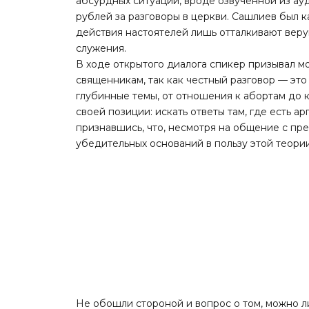
абсурдных ситуаций, вроде озвученной из ау
рублей за разговоры в церкви. Сашлиев был к
действия настоятелей лишь отталкивают веру
служения.
В ходе открытого диалога спикер призывал м
священникам, так как честный разговор — эт
глубинные темы, от отношения к абортам до
своей позиции: искать ответы там, где есть а
признавшись, что, несмотря на общение с пр
убедительных оснований в пользу этой теории
Не обошли стороной и вопрос о том, можно л