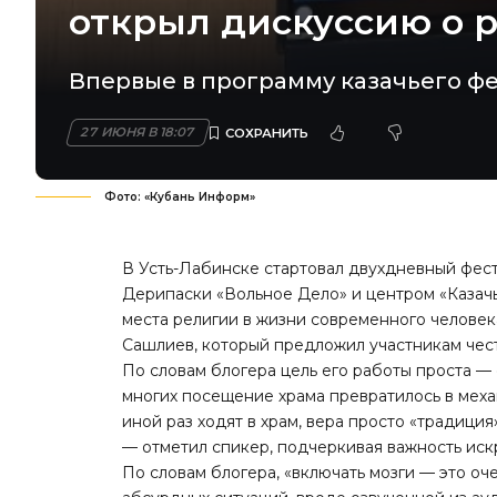
открыл дискуссию о 
Впервые в программу казачьего фе
27 ИЮНЯ В 18:07
Фото: «Кубань Информ»
В Усть-Лабинске стартовал двухдневный фест
Дерипаски «Вольное Дело» и центром «Казачь
места религии в жизни современного человек
Сашлиев, который предложил участникам чест
По словам блогера цель его работы проста —
многих посещение храма превратилось в меха
иной раз ходят в храм, вера просто «традиция
— отметил спикер, подчеркивая важность иск
По словам блогера, «включать мозги — это оч