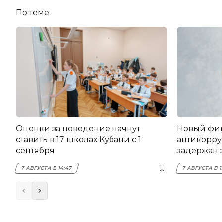
По теме
Оценки за поведение начнут
Новый фи
ставить в 17 школах Кубани с 1
антикорру
сентября
задержан 
НЭСК Кры
7 АВГУСТА В 14:47
7 АВГУСТА В 1