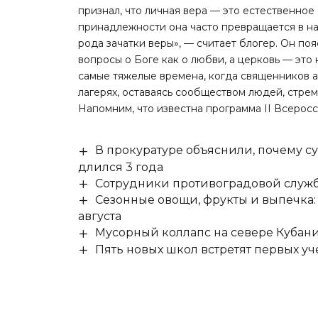
признал, что личная вера — это естественно
принадлежности она часто превращается в на
рода зачатки веры», — считает блогер. Он поя
вопросы о Боге как о любви, а церковь — эт
самые тяжелые времена, когда священников а
лагерях, оставаясь сообществом людей, стрем
Напомним, что
известна программа
II Всеросс
В прокуратуре объяснили, почему су
длился 3 года
Сотрудники противоградовой служб
Сезонные овощи, фрукты и выпечка:
августа
Мусорный коллапс на севере Кубан
Пять новых школ встретят первых уч