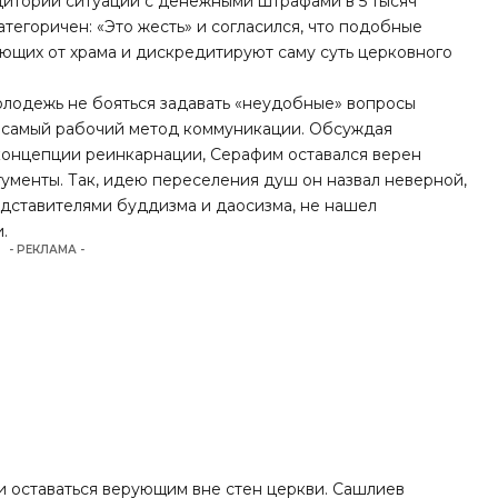
дитории ситуации с денежными штрафами в 5 тысяч
атегоричен: «Это жесть» и согласился, что подобные
ющих от храма и дискредитируют саму суть церковного
олодежь не бояться задавать «неудобные» вопросы
о самый рабочий метод коммуникации. Обсуждая
 концепции реинкарнации, Серафим оставался верен
ргументы. Так, идею переселения душ он назвал неверной,
едставителями буддизма и даосизма, не нашел
.
- РЕКЛАМА -
и оставаться верующим вне стен церкви. Сашлиев