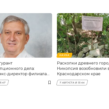
НАУКА
гурант
Раскопки древнего горо
пционного дела:
Никопсия возобновили 
экс-директор филиала
Краснодарском крае
мска
3:47
7 АВГУСТА В 13:44