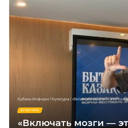
Кубань Информ
/
Культура
/
«Включать мозги — это поле
КУЛЬТУРА
«Включать мозги — э