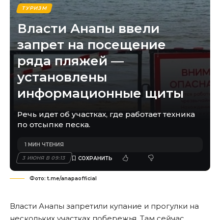
ТУРИЗМ
Власти Анапы ввели
запрет на посещение
ряда пляжей —
установлены
информационные щиты
Речь идет об участках, где работает техника
по отсыпке песка.
1 МИН ЧТЕНИЯ
3 ИЮНЯ В 09:13
Фото: t.me/anapaofficial
Власти Анапы запретили купание и прогулки на
нескольких участках побережья. Там сейчас