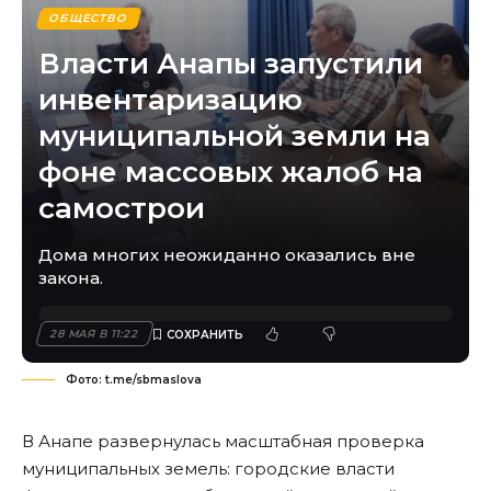
ОБЩЕСТВО
Власти Анапы запустили
инвентаризацию
муниципальной земли на
фоне массовых жалоб на
самострои
Дома многих неожиданно оказались вне
закона.
28 МАЯ В 11:22
Фото: t.me/sbmaslova
В Анапе развернулась масштабная проверка
муниципальных земель: городские власти