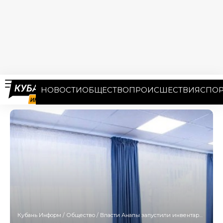
НОВОСТИ
ОБЩЕСТВО
ПРОИСШЕСТВИЯ
СПОР
Кубань Информ
/
Общество
/
Власти Анапы запустили инвентаризацию муниципальной земли на фоне массовых жалоб на самострои