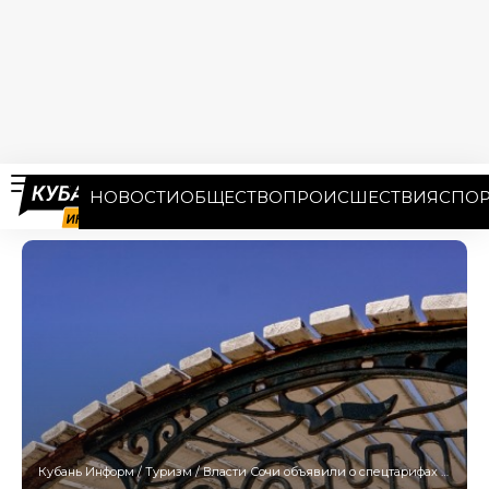
НОВОСТИ
ОБЩЕСТВО
ПРОИСШЕСТВИЯ
СПОР
Кубань Информ
/
Туризм
/
Власти Сочи объявили о спецтарифах на отели, пляжи и экскурсии летом 2026-го