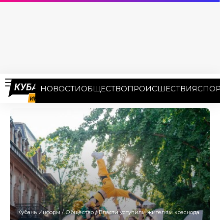
НОВОСТИ
ОБЩЕСТВО
ПРОИСШЕСТВИЯ
СПОР
Кубань Информ
/
Общество
/
Власти уступили жителям краснодарского Арбата и отказались проводить концерты под их окнами