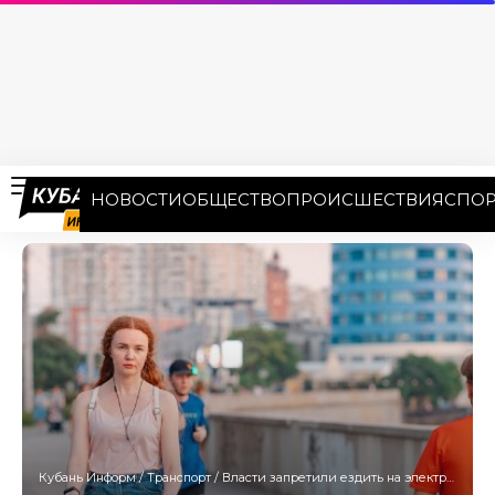
НОВОСТИ
ОБЩЕСТВО
ПРОИСШЕСТВИЯ
СПОР
Кубань Информ
/
Транспорт
/
Власти запретили ездить на электросамокатах в парках и на набережной Ейска