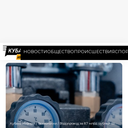
НОВОСТИ
ОБЩЕСТВО
ПРОИСШЕСТВИЯ
СПОР
Кубань Информ
/
Технологии
/
Водопровод за 8,7 млрд рублей собираются построить в Геленджике