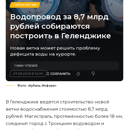
ТЕХНОЛОГИИ
Водопровод за 8,7 млрд
рублей собираются
построить в Геленджике
Новая ветка может решить проблему
дефицита воды на курорте.
1 МИН ЧТЕНИЯ
27.08.2025 В 14:34
Фото: «Кубань Информ»
В Геленджике ведётся строительство новой
ветки водоснабжения стоимостью 8,7 млрд
рублей. Магистраль, протяжённостью более 18 км,
соединит город с Троицким водоводом и