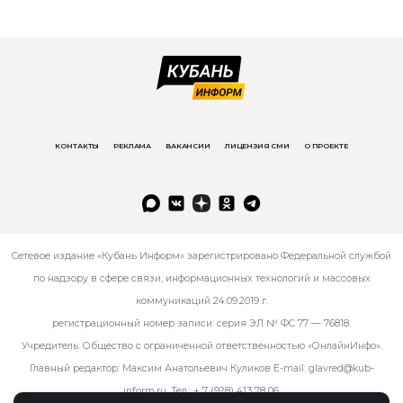
КОНТАКТЫ
РЕКЛАМА
ВАКАНСИИ
ЛИЦЕНЗИЯ СМИ
О ПРОЕКТЕ
Сетевое издание «Кубань Информ» зарегистрировано Федеральной службой
по надзору в сфере связи, информационных технологий и массовых
коммуникаций 24.09.2019 г.
регистрационный номер записи: серия ЭЛ № ФС 77 — 76818.
Учредитель: Общество с ограниченной ответственностью «ОнлайнИнфо».
Главный редактор: Максим Анатольевич Куликов E-mail:
glavred@kub-
inform.ru
. Тел.:
+ 7 (928) 413 78 06
.