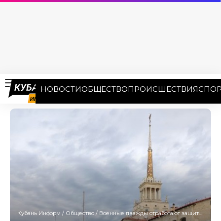
НОВОСТИ
ОБЩЕСТВО
ПРОИСШЕСТВИЯ
СПОР
Кубань Информ
/
Общество
/
Военные дважды отработают защиту Сочи от атаки БПЛА 19 мая