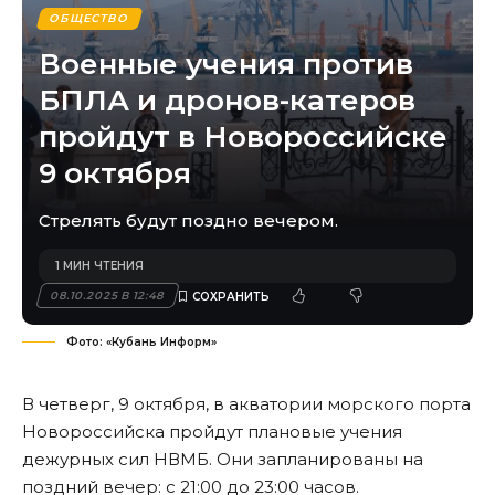
ОБЩЕСТВО
Военные учения против
БПЛА и дронов-катеров
пройдут в Новороссийске
9 октября
Стрелять будут поздно вечером.
1 МИН ЧТЕНИЯ
08.10.2025 В 12:48
Фото: «Кубань Информ»
В четверг, 9 октября, в акватории морского порта
Новороссийска пройдут плановые учения
дежурных сил НВМБ. Они запланированы на
поздний вечер: с 21:00 до 23:00 часов.