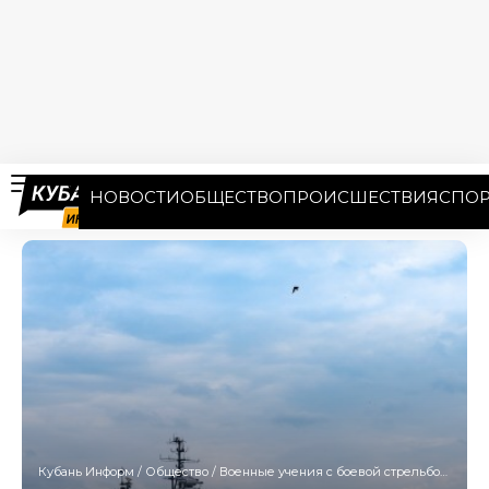
НОВОСТИ
ОБЩЕСТВО
ПРОИСШЕСТВИЯ
СПОР
Кубань Информ
/
Общество
/
Военные учения с боевой стрельбой пройдут в Новороссийске 11 сентября