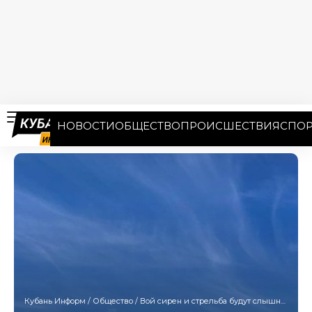
НОВОСТИ
ОБЩЕСТВО
ПРОИСШЕСТВИЯ
СПОР
Кубань Информ
/
Общество
/
Вой сирен и стрельба будут слышны в пригороде Анапы с понедельника по пятницу