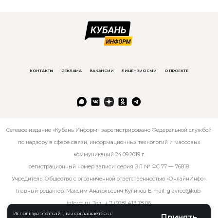
КОНТАКТЫ
РЕКЛАМА
ВАКАНСИИ
ЛИЦЕНЗИЯ СМИ
О ПРОЕКТЕ
Сетевое издание «Кубань Информ» зарегистрировано Федеральной службой
по надзору в сфере связи, информационных технологий и массовых
коммуникаций 24.09.2019 г.
регистрационный номер записи: серия ЭЛ № ФС 77 — 76818.
Учредитель: Общество с ограниченной ответственностью «ОнлайнИнфо».
Главный редактор: Максим Анатольевич Куликов E-mail:
glavred@kub-
inform.ru
. Тел.:
+ 7 (928) 413 78 06
.
Используя этот сайт, вы соглашаетесь с
Принять