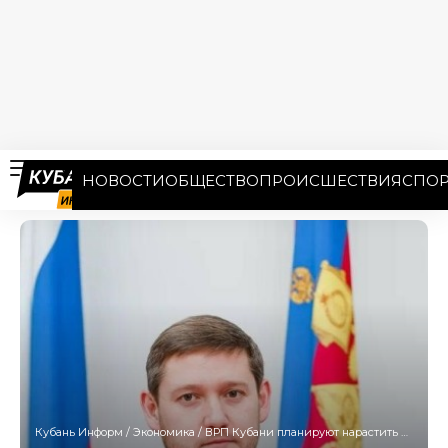
НОВОСТИ
ОБЩЕСТВО
ПРОИСШЕСТВИЯ
СПОР
Кубань Информ
/
Экономика
/
ВРП Кубани планируют нарастить до 11–15 трлн рублей к 2036 году