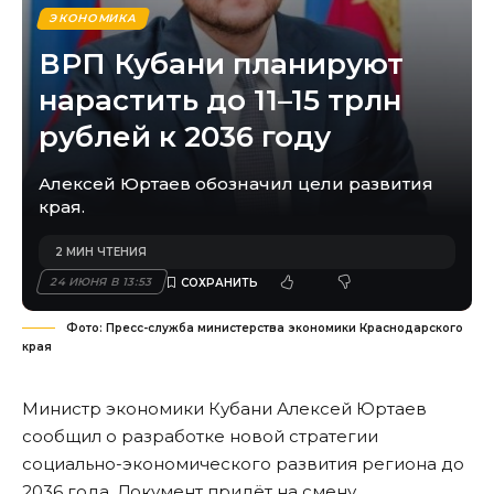
ЭКОНОМИКА
ВРП Кубани планируют
нарастить до 11–15 трлн
рублей к 2036 году
Алексей Юртаев обозначил цели развития
края.
2 МИН ЧТЕНИЯ
24 ИЮНЯ В 13:53
Фото: Пресс-служба министерства экономики Краснодарского
края
Министр экономики Кубани Алексей Юртаев
сообщил о разработке новой стратегии
социально-экономического развития региона до
2036 года. Документ придёт на смену