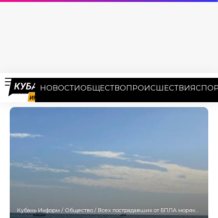
НОВОСТИ
ОБЩЕСТВО
ПРОИСШЕСТВИЯ
СПОР
Кубань Информ
/
Общество
/
Всех пострадавших от БПЛА моряков выписали из больницы Ейска