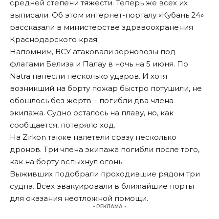
средней степени тяжести. Теперь же всех их
выписали. Об этом интернет-порталу «
Кубань 24
»
рассказали в министерстве здравоохранения
Краснодарского края.
Напомним
, ВСУ атаковали зерновозы под
флагами Белиза и Палау в ночь на 5 июня. По
Natra нанесли несколько ударов. И хотя
возникший на борту пожар быстро потушили, не
обошлось без жертв – погибли два члена
экипажа. Судно осталось на плаву, но, как
сообщается, потеряло ход.
На Zirkon также налетели сразу несколько
дронов. Три члена экипажа погибли после того,
как на борту вспыхнул огонь.
Выживших подобрали проходившие рядом три
судна. Всех эвакуировали в ближайшие порты
для оказания неотложной помощи.
- РЕКЛАМА -