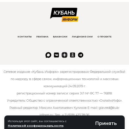
КОНТАКТЫ
РЕКЛАМА
ВАКАНСИИ
ЛИЦЕНЗИЯ СМИ
О ПРОЕКТЕ
Сетевое издание «Кубань Информ» зарегистрировано Федеральной службой
по надзору в сфере связи, информационных технологий и массовых
коммуникаций 24.09.2019 г.
регистрационный номер записи: серия ЭЛ № ФС 77 — 76818.
Учредитель: Общество с ограниченной ответственностью «ОнлайнИнфо».
Главный редактор: Максим Анатольевич Куликов E-mail:
glavred@kub-
inform.ru
. Тел.:
+ 7 (928) 413 78 06
.
Используя этот сайт, вы соглашаетесь с
Принять
Политикой конфиденциальности
.
© kub-inform 2026