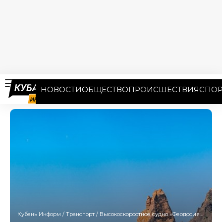
НОВОСТИ
ОБЩЕСТВО
ПРОИСШЕСТВИЯ
СПОР
Кубань Информ
/
Транспорт
/
Высокоскоростное судно «Феодосия» планируется запустить из Крыма в Анапу и Геленджик