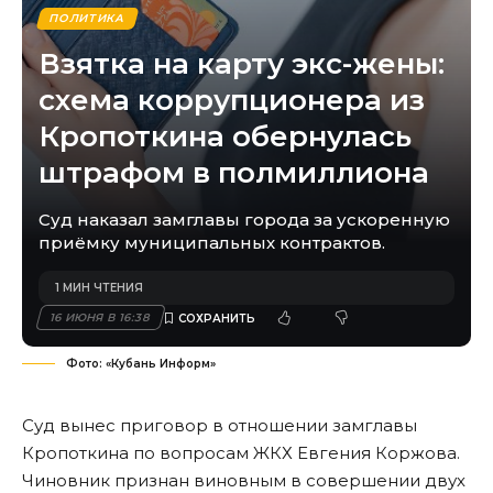
ПОЛИТИКА
Взятка на карту экс-жены:
схема коррупционера из
Кропоткина обернулась
штрафом в полмиллиона
Суд наказал замглавы города за ускоренную
приёмку муниципальных контрактов.
1 МИН ЧТЕНИЯ
16 ИЮНЯ В 16:38
Фото: «Кубань Информ»
Суд вынес приговор в отношении замглавы
Кропоткина по вопросам ЖКХ Евгения Коржова.
Чиновник признан виновным в совершении двух