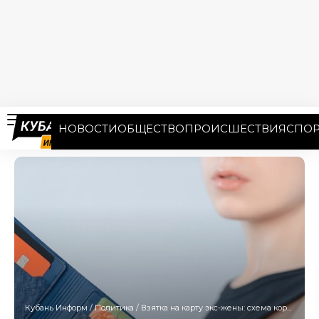
НОВОСТИ
ОБЩЕСТВО
ПРОИСШЕСТВИЯ
СПОР
Кубань Информ
/
Политика
/
Взятка на карту экс-жены: схема коррупционера из Кропоткина обернулась штрафом в полмиллиона