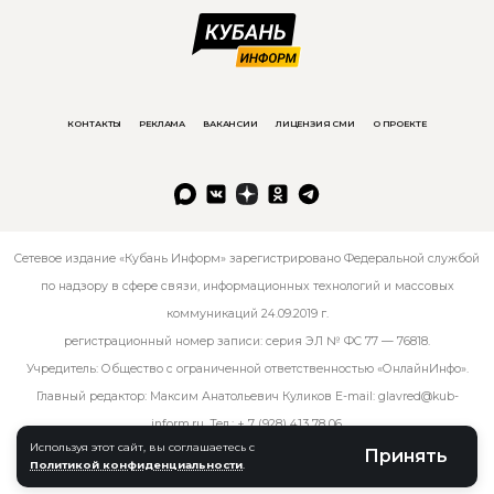
КОНТАКТЫ
РЕКЛАМА
ВАКАНСИИ
ЛИЦЕНЗИЯ СМИ
О ПРОЕКТЕ
Сетевое издание «Кубань Информ» зарегистрировано Федеральной службой
по надзору в сфере связи, информационных технологий и массовых
коммуникаций 24.09.2019 г.
регистрационный номер записи: серия ЭЛ № ФС 77 — 76818.
Учредитель: Общество с ограниченной ответственностью «ОнлайнИнфо».
Главный редактор: Максим Анатольевич Куликов E-mail:
glavred@kub-
inform.ru
. Тел.:
+ 7 (928) 413 78 06
.
Используя этот сайт, вы соглашаетесь с
Принять
Политикой конфиденциальности
.
© kub-inform 2026