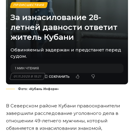
ПРОИСШЕСТВИЯ
За изнасилование 28-
летней давности ответит
житель Кубани
Обвиняемый задержан и предстанет перед
судом.
1 МИН ЧТЕНИЯ
01.11.2025 В 15:21
Фото: «Кубань Информ»
В Северском районе Кубани правоохранители
завершили расследование уголовного дела в
отношении 49-летнего мужчины, который
обвиняется в изнасиловании знакомой,