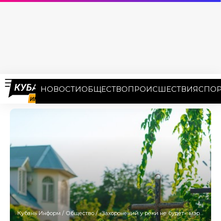
НОВОСТИ
ОБЩЕСТВО
ПРОИСШЕСТВИЯ
СПОР
Кубань Информ
/
Общество
/
«Захоронений у реки не будет»: мэр Анапы ответила на протесты против кладбища в Чеконе