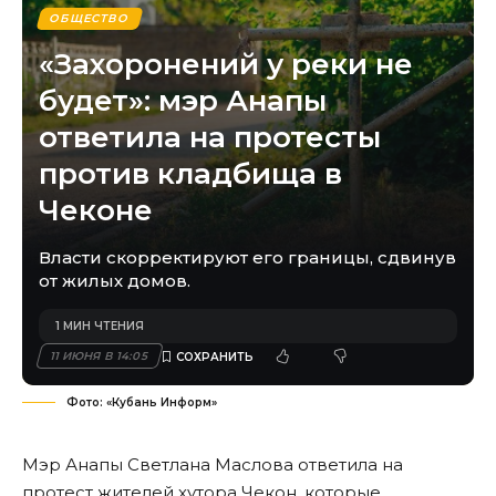
ОБЩЕСТВО
«Захоронений у реки не
будет»: мэр Анапы
ответила на протесты
против кладбища в
Чеконе
Власти скорректируют его границы, сдвинув
от жилых домов.
1 МИН ЧТЕНИЯ
11 ИЮНЯ В 14:05
Фото: «Кубань Информ»
Мэр Анапы Светлана Маслова ответила на
протест жителей хутора Чекон, которые