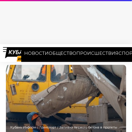
НОВОСТИ
ОБЩЕСТВО
ПРОИСШЕСТВИЯ
СПОР
Кубань Информ
/
Транспорт
/
Заливка первого бетона в пролеты моста через реку Кудепста на обходе Адлера планируется в июне