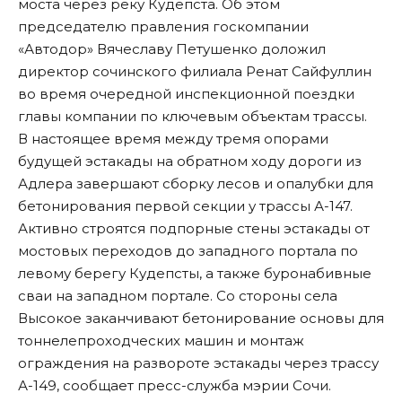
моста через реку Кудепста. Об этом
председателю правления госкомпании
«Автодор» Вячеславу Петушенко доложил
директор сочинского филиала Ренат Сайфуллин
во время очередной инспекционной поездки
главы компании по ключевым объектам трассы.
В настоящее время между тремя опорами
будущей эстакады на обратном ходу дороги из
Адлера завершают сборку лесов и опалубки для
бетонирования первой секции у трассы А-147.
Активно строятся подпорные стены эстакады от
мостовых переходов до западного портала по
левому берегу Кудепсты, а также буронабивные
сваи на западном портале. Со стороны села
Высокое заканчивают бетонирование основы для
тоннелепроходческих машин и монтаж
ограждения на развороте эстакады через трассу
А-149,
сообщает
пресс-служба мэрии Сочи.