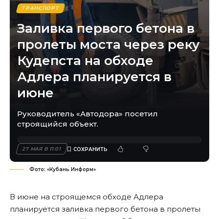
ТРАНСПОРТ
Заливка первого бетона в
пролеты моста через реку
Кудепста на обходе
Адлера планируется в
июне
Руководитель «Автодора» посетил
строящийся объект.
27 МАЯ В 11:01
Фото: «Кубань Информ»
В июне на строящемся обходе Адлера
планируется заливка первого бетона в пролеты