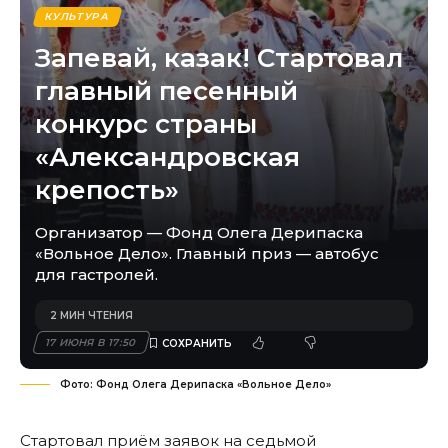
КУЛЬТУРА
Запевай, казак! Стартовал
главный песенный
конкурс страны
«Александровская
крепость»
Организатор — Фонд Олега Дерипаска
«Вольное Дело». Главный приз — автобус
для гастролей.
2 МИН ЧТЕНИЯ
17 ИЮНЯ В 17:50
Фото: Фонд Олега Дерипаска «Вольное Дело»
Стартовал приём заявок на седьмой