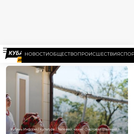
НОВОСТИ
ОБЩЕСТВО
ПРОИСШЕСТВИЯ
СПОР
Кубань Информ
/
Культура
/
Запевай, казак! Стартовал главный песенный конкурс страны «Александровская крепость»