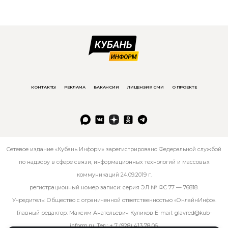
КОНТАКТЫ
РЕКЛАМА
ВАКАНСИИ
ЛИЦЕНЗИЯ СМИ
О ПРОЕКТЕ
Сетевое издание «Кубань Информ» зарегистрировано Федеральной службой
по надзору в сфере связи, информационных технологий и массовых
коммуникаций 24.09.2019 г.
регистрационный номер записи: серия ЭЛ № ФС 77 — 76818.
Учредитель: Общество с ограниченной ответственностью «ОнлайнИнфо».
Главный редактор: Максим Анатольевич Куликов E-mail:
glavred@kub-
inform.ru
. Тел.:
+ 7 (928) 413 78 06
.