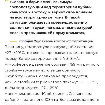
«Сегодня барический максимум,
господствующий над территорией Кубани,
качнётся к востоку, и вернёт своё влияние
на всю территорию региона. В такой
ситуации ожидается преимущественно
солнечная и сухая погода, с температурой
слегка превышающей норму климата»,
сообщил Леус в своем канале «Погода от шефа».
В пятницу, температура воздуха днём составит
+27…+29°С, что слегка превышает климатическую
норму. Ветер северо-западный, 3–8 м/с.
Атмосферное давление составит 759 мм ртутного
столба — тоже немного выше обычного.
В субботу, 6 июня, осадков не предвидится,
ночью столбики термометров покажут +15…+17°С,
днём поднимутся +27…+29°С.
Напомним, режим ЧС
объявили
в Славянском
районе — затоплено 1084 га. Большая вода идет в